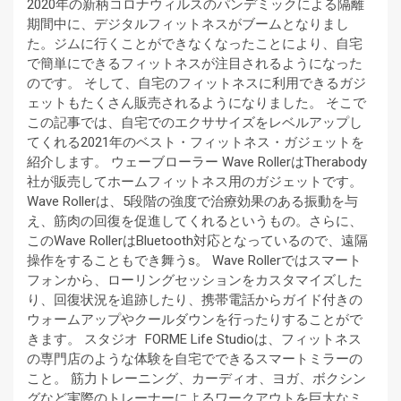
2020年の新柄コロナウィルスのパンデミックによる隔離
期間中に、デジタルフィットネスがブームとなりまし
た。ジムに行くことができなくなったことにより、自宅
で簡単にできるフィットネスが注目されるようになった
のです。 そして、自宅のフィットネスに利用できるガジ
ェットもたくさん販売されるようになりました。 そこで
この記事では、自宅でのエクササイズをレベルアップし
てくれる2021年のベスト・フィットネス・ガジェットを
紹介します。 ウェーブローラー Wave RollerはTherabody
社が販売してホームフィットネス用のガジェットです。
Wave Rollerは、5段階の強度で治療効果のある振動を与
え、筋肉の回復を促進してくれるというもの。さらに、
このWave RollerはBluetooth対応となっているので、遠隔
操作をすることもでき舞うs。 Wave Rollerではスマート
フォンから、ローリングセッションをカスタマイズした
り、回復状況を追跡したり、携帯電話からガイド付きの
ウォームアップやクールダウンを行ったりすることがで
きます。 スタジオ FORME Life Studioは、フィットネス
の専門店のような体験を自宅でできるスマートミラーの
こと。 筋力トレーニング、カーディオ、ヨガ、ボクシン
グなど実際のトレーナーによるワークアウトを巨大なミ