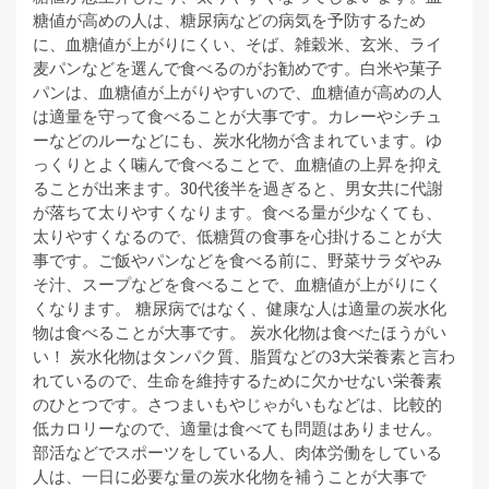
糖値が高めの人は、糖尿病などの病気を予防するため
に、血糖値が上がりにくい、そば、雑穀米、玄米、ライ
麦パンなどを選んで食べるのがお勧めです。白米や菓子
パンは、血糖値が上がりやすいので、血糖値が高めの人
は適量を守って食べることが大事です。カレーやシチュ
ーなどのルーなどにも、炭水化物が含まれています。ゆ
っくりとよく噛んで食べることで、血糖値の上昇を抑え
ることが出来ます。30代後半を過ぎると、男女共に代謝
が落ちて太りやすくなります。食べる量が少なくても、
太りやすくなるので、低糖質の食事を心掛けることが大
事です。ご飯やパンなどを食べる前に、野菜サラダやみ
そ汁、スープなどを食べることで、血糖値が上がりにく
くなります。 糖尿病ではなく、健康な人は適量の炭水化
物は食べることが大事です。 炭水化物は食べたほうがい
い！ 炭水化物はタンパク質、脂質などの3大栄養素と言わ
れているので、生命を維持するために欠かせない栄養素
のひとつです。さつまいもやじゃがいもなどは、比較的
低カロリーなので、適量は食べても問題はありません。
部活などでスポーツをしている人、肉体労働をしている
人は、一日に必要な量の炭水化物を補うことが大事で