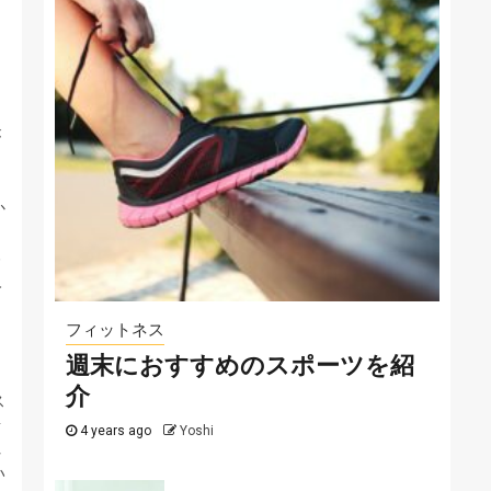
サッカー
自分にぴったりのサッカー
ボールの選び方
2022-07-12
が
ス
サッカー
紹
サッカーテーマのカジノゲームを紹介！
か
2025-07-29
う
み
人
肉
フィットネス
ム
週末におすすめのスポーツを紹
な
介
ス
情
4 years ago
Yoshi
れ
い