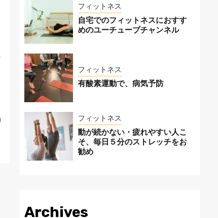
く
フィットネス
ま
自宅でのフィットネスにおすす
めのユーチューブチャンネル
ィ
の
ッ
フィットネス
チ
有酸素運動で、病気予防
と
ー
フィットネス
り
ょ
動が続かない・疲れやすい人こ
そ、毎日５分のストレッチをお
勧め
Archives