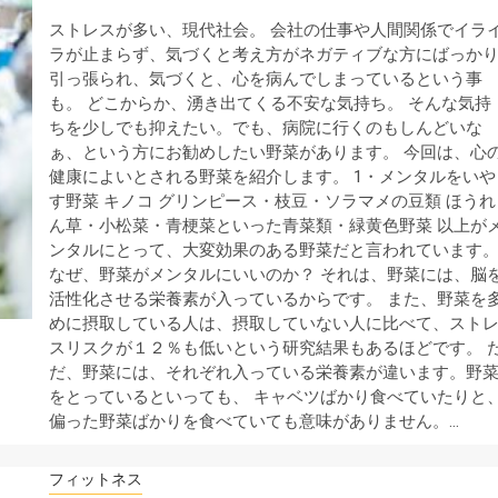
ストレスが多い、現代社会。 会社の仕事や人間関係でイラ
ラが止まらず、気づくと考え方がネガティブな方にばっか
引っ張られ、気づくと、心を病んでしまっているという事
も。 どこからか、湧き出てくる不安な気持ち。 そんな気持
ちを少しでも抑えたい。でも、病院に行くのもしんどいな
ぁ、という方にお勧めしたい野菜があります。 今回は、心
健康によいとされる野菜を紹介します。 1・メンタルをいや
す野菜 キノコ グリンピース・枝豆・ソラマメの豆類 ほうれ
ん草・小松菜・青梗菜といった青菜類・緑黄色野菜 以上が
ンタルにとって、大変効果のある野菜だと言われています
なぜ、野菜がメンタルにいいのか？ それは、野菜には、脳
活性化させる栄養素が入っているからです。 また、野菜を
めに摂取している人は、摂取していない人に比べて、スト
スリスクが１２％も低いという研究結果もあるほどです。 
だ、野菜には、それぞれ入っている栄養素が違います。野
をとっているといっても、 キャベツばかり食べていたりと
偏った野菜ばかりを食べていても意味がありません。…
フィットネス