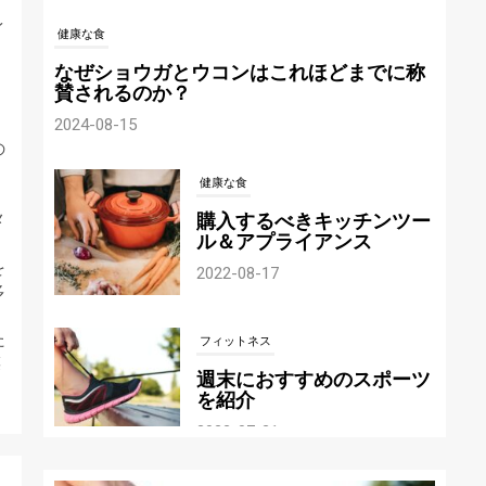
健康な食
イ
り
なぜショウガとウコンはこれほどまでに称
賛されるのか？
2024-08-15
の
健康な食
購入するべきキッチンツー
メ
ル＆アプライアンス
。
2022-08-17
を
多
レ
フィットネス
た
菜
週末におすすめのスポーツ
を紹介
、
2022-07-21