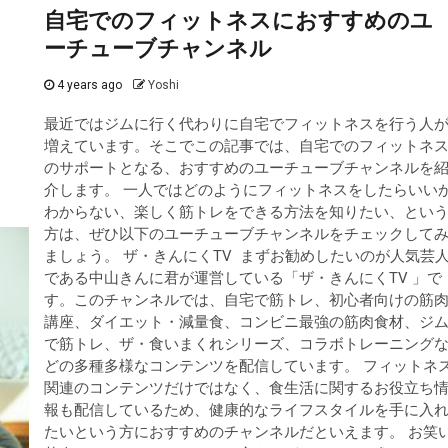
自宅でのフィットネスにおすすめのユ
ーチューブチャンネル
4 years ago
Yoshi
最近ではジムに行く代わりに自宅でフィットネスを行う人
増えています。そこでこの記事では、自宅でのフィットネ
のサポートとなる、おすすめのユーチューブチャンネルを
介します。 一人ではどのようにフィットネスをしたらいい
わからない、楽しく筋トレをできる方法を知りたい、とい
方は、ぜひ以下のユーチューブチャンネルをチェックして
ましょう。 ザ・きんにくTV まずお勧めしたいのが人気芸
である中山きんに君が運営している「ザ・きんにくTV 」で
す。このチャンネルでは、自宅で筋トレ、初心者向けの筋
講座、ダイエット・減量食、コンビニ最強の筋肉食材、ジ
で筋トレ、ザ・食いまくれシリーズ、コラボトレーニング
どの多種多様なコンテンツを配信しています。 フィットネ
関連のコンテンツだけではなく、食生活に関するお役立ち
報も配信しているため、健康的なライフスタイルを手に入
たいという方におすすめのチャンネルだといえます。 お笑