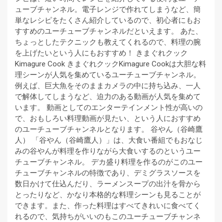
ューブチャンネル。電子レンジで作れてしまうなど、簡
単なレシピをたくさん紹介しているので、初心者にもお
すすめのユーチューブチャンネルだといえます。 あた、
ちょっとしたテクニックも教えてくれるので、料理の腕
を上げたいという人にもおすすめ！ きまぐれクック
Kimagure Cook きまぐれクックKimagure Cookは大胆な料
理シーンが人気を集めているユーチューブチャンネル。
例えば、巨大魚をそのままカメラの中に持ち込み、一人
で解体してしまうなど、迫力のある動画が人気を集めて
います。 動画としてのエンターテインメント性が高いの
で、おもしろい料理動画が見たい、という人におすすめ
のユーチューブチャンネルとなります。 谷やん（谷崎鷹
人） 「谷やん（谷崎鷹人）」は、大食い番組でもおなじ
みの谷やんが料理を作りながら大食いするのというユー
チューブチャンネル。 デカ盛り料理を作るのがこのユー
チューブチャンネルの特徴であり、デミグラスソースを
数日かけて仕込んだり、ラーメンスープの出汁を骨から
とったりなど、かなり本格的な料理シーンも見ることが
できます。また、作った料理はすべてきれいに食べてく
れるので、気持ちがいいのもこのユーチューブチャンネ