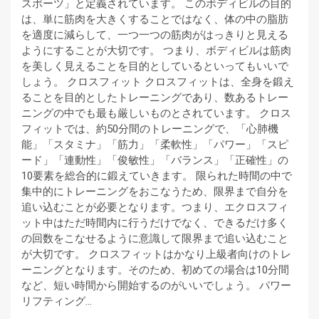
スポーツ」と定義されています。 このボディビルの目的
は、単に筋肉を大きくすることではなく、体の中の脂肪
を適度に減らして、一つ一つの筋肉がはっきりと見える
ようにすることが大切です。 つまり、ボディビルは筋肉
を美しく見えることを目的としているといってもいいで
しょう。 クロスフィット クロスフィットは、全身を鍛え
ることを目的としたトレーニングであり、数あるトレー
ニングの中でも最も厳しいものとされています。 クロス
フィットでは、約50分間のトレーニングで、「心肺機
能」「スタミナ」「筋力」「柔軟性」「パワー」「スピ
ード」「連動性」「俊敏性」「バランス」「正確性」の
10要素を総合的に鍛えていきます。 限られた時間の中で
集中的にトレーニングをおこなうため、限界まで自分を
追い込むことが必要となります。つまり、エクロスフィ
ット中はただ時間内に行うだけでなく、できるだけ多く
の回数をこなせるように意識して限界まで追い込むこと
が大切です。 クロスフィットはかなり上級者向けのトレ
ーニングとなります。そのため、初めての場合は10分間
など、短い時間から開始するのがいいでしょう。 パワー
リフティング…