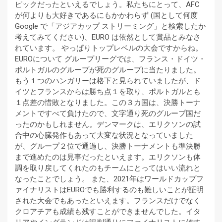
ピックだったといえるでしょう。私たちにとって、AFC
が何よりも大好きであるにもかかわらず (国として何度
Google で「アジアカップ ストリーミング」と検索したか
考えてみてください)、EURO は依然として賞品とみなさ
れています。 やっぱりトップレベルの大会ですからね。
EUROについて グループリーグでは、フランス・ドイツ・
ポルトガルのグループが死のグループに当たりました。
もう１つのハンガリーは格下と見られていましたが、ド
イツとフランスからは勝ち点１を取り、ポルトガルとも
１点差の惜敗となりました。この３カ国は、決勝トーナ
メントですべて負けたので、文字通り死のグループ国だ
ったのかもしれません。デンマークは、エリクソンの試
合中の心臓発作もあって大変な状況となっていました
が、グループ２位で通過し、決勝トーナメントも準決勝
まで進めたのは見事だったといえます。エリクソンも体
調を取り戻してくれたのもチームにとってはいい流れと
なったことでしょう。 また、2021年はワールドカップフ
ァイナリストはEUROでも勝利するのも難しいことが証明
された大会でもあったといえます。フランスだけでなく
クロアチアも成績も残すことができませんでした。イタ