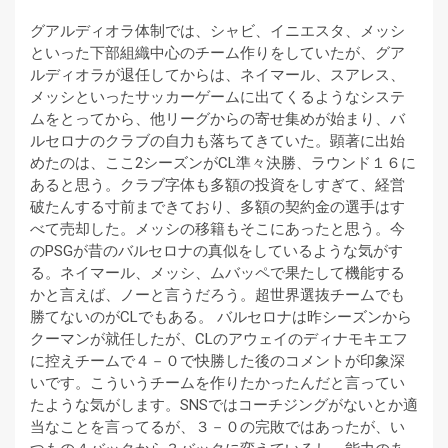
グアルディオラ体制では、シャビ、イニエスタ、メッシ
といった下部組織中心のチーム作りをしていたが、グア
ルディオラが退任してからは、ネイマール、スアレス、
メッシといったサッカーゲームに出てくるようなシステ
ムをとってから、他リーグからの寄せ集めが始まり、バ
ルセロナのクラブの自力も落ちてきていた。顕著に出始
めたのは、ここ2シーズンがCL準々決勝、ラウンド１６に
あると思う。クラブ字体も多額の投資をしすぎて、経営
破たんする寸前まできており、多額の契約金の選手はす
べて売却した。メッシの移籍もそこにあったと思う。今
のPSGが昔のバルセロナの真似をしているような気がす
る。ネイマール、メッシ、ムバッペで果たして機能する
かと言えば、ノーと言うだろう。超世界選抜チームでも
勝てないのがCLでもある。 バルセロナは昨シーズンから
クーマンが就任したが、CLのアウェイのディナモキエフ
に控えチームで４－０で快勝した後のコメントが印象深
いです。こういうチームを作りたかったんだと言ってい
たような気がします。SNSではコーチジングがないとか適
当なことを言ってるが、３－０の完敗ではあったが、い