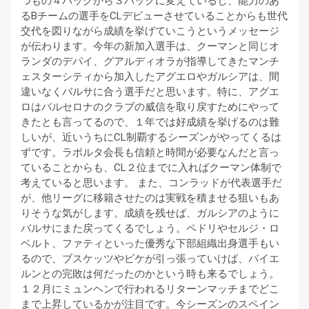
つもの４バックから３バックに変えているし、能力のあ
るBチームの選手をCLデビューさせていることからも世代
交代を図りながら成績を挙げていこうというメッセージ
が伝わります。今年の新加入選手は、クーマンと同じオ
ランダのデパイ、グアルディオラが指導してきたマンチ
ェスターシティから加入したアグエロやガルシアは、間
違いなくバルサに合う選手だと思います。特に、アグエ
ロはバルセロナのクラブの威信を取り戻すためにやって
きたとも言ってるので、１年では好成績を挙げるのは難
しいが、近いうちにCL制覇するシーズンがやってくるは
ずです。ラポルタ会長も信頼と時間が必要なんだと言っ
ていることからも、CL２位までに入ればクーマン体制で
考えていると思います。 また、コンラッドが代表選手だ
が、他リーグに移籍させたのは実戦を積ませる狙いもあ
りそうな気がします。成績を残せば、ガルシアのように
バルサにまた戻ってくるでしょう。ペドリやセルジ・ロ
ベルト、ファティといった優秀な下部組織出身選手もい
るので、ブスケッツやピケが引っ張っていけば、バイエ
ルンとの完敗は何だったのかという時も来るでしょう。
１２月にミュンヘンで行われるリターンマッチまでどこ
まで上昇しているかが注目です。今シーズンのスペイン