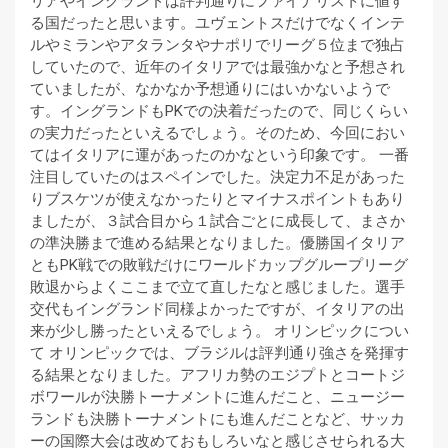
リアやイングランドは評判通りにファイナリストに値す
る国だったと思います。ユヴェントスだけでなくインテ
ルやミランやアタランタやナポリでリーグ５位まで独占
していたので、近年のイタリアでは最強かなと予想され
ていましたが、なかなか予想通りにはいかないようで
す。イングランドもPKでの決着だったので、同じくらい
の実力だったといえるでしょう。そのため、今回におい
てはイタリアに運があったのかなという印象です。 一番
注目していたのはスペインでした。決定力不足があった
りブスケツが使えなかったりとマイナスポイントもあり
ましたが、３試合目から１試合ごとに成長して、まさか
の準決勝まで進める結果となりました。優勝国イタリア
ともPK戦での敗戦だけにワールドカップグループリーグ
敗退からよくここまで立て直したなと感じました。選手
交代もイングランド同様よかったですが、イタリアの出
来が少し勝ったといえるでしょう。 オリンピックについ
て オリンピックでは、ブラジルは評判通り強さを発揮す
る結果となりました。アフリカ勢のエジプトとコートジ
ボワールが決勝トーナメントに進んだこと、ニュージー
ランドも決勝トーナメントにも進んだことなど、サッカ
ーの国際大会は改めておもしろいなと感じさせられる大