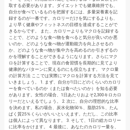
取する必要があります。ダイエットでも健康維持でも、
自分が食べているものを把握するには、多量栄養素を記
録するのが一番です。カロリーだけを気にするよりも、
より早く健康やフィットネスの目標を達成することがで
きるからです。 また、カロリーよりもマクロを記録する
ことで、どのような食べ物を食べると気分が良いのか悪
いのか、どのような食べ物が運動能力を向上させるの
か、どのような食べ物が集中力を高めるのか引きずるの
かを理解することができるようになります。さらにマク
ロを計算することで、現在の食習慣を長期的に見てより
健康的なパターンに変えるのにも役立ちます。 マクロ量
の計算方法 ここでは実際にマクロを計算する方法を見て
いきましょう。 1. まず、自分が1日にどのくらいのカロリ
ーを食べているのか（または食べたいのか）を知る必要
があります。女性の場合、1日あたりおよそ2,300キロカロ
リーだといえるでしょう。 2. 次に、自分の理想的な比率
を決めます。私の場合、炭水化物50％、脂肪25％、たん
ぱく質25％くらいがいいといえます。ただし、この比率
は個人によって異なります。 3. そして、1日の総カロリー
に比率をかけます。 4. 最後に、あなたのカロリー量を、