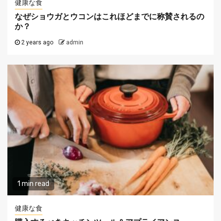
健康な食
なぜショウガとウコンはこれほどまでに称賛されるの
か？
2 years ago
admin
1 min read
健康な食