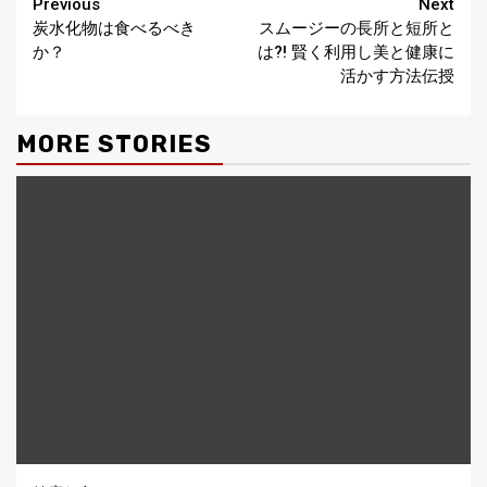
Continue
Previous
Next
炭水化物は食べるべき
スムージーの長所と短所と
Reading
か？
は?! 賢く利用し美と健康に
活かす方法伝授
MORE STORIES